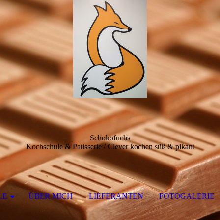
Schokofuchs
Kochschule & Patisserie / Clever kochen süß & pikant
LE
ÜBER MICH
LIEFERANTEN
FOTOGALERIE