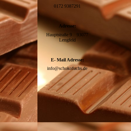
0172 9387291
Adresse:
Hauptstraße 9 93077
Lengfeld
E- Mail Adresse:
info@schokofuchs.de