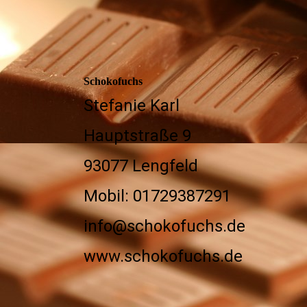
Schokofuchs
Stefanie Karl
Hauptstraße 9
93077 Lengfeld
Mobil: 01729387291
info@schokofuchs.de
www.schokofuchs.de